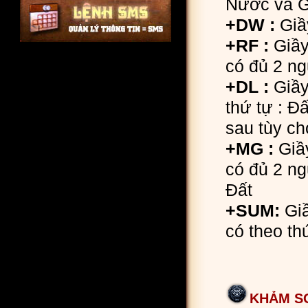
Nước và G
+DW :
Giầy
+RF :
Giầy
có đủ 2 n
+DL :
Giầy 
thứ tự : Đ
sau tùy ch
+MG :
Giầy
có đủ 2 ng
Đất
+SUM:
Giầ
có theo th
KHẢM SO