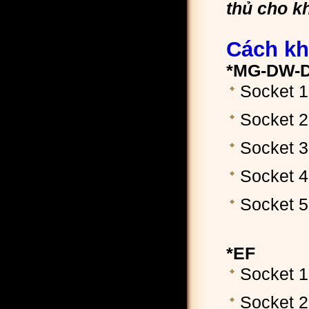
thủ cho k
Cách k
*MG-DW-D
Socket 1
Socket 2
Socket 
Socket 
Socket 
*EF
Socket 1
Socket 2