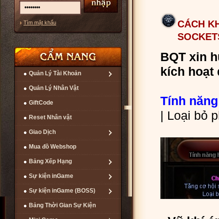
CÁCH K
Tìm mật khẩu
SOCKET
BQT xin h
kích hoạt 
Quản Lý Tài Khoản
Quản Lý Nhân Vật
Tính năn
GiftCode
| Loại bỏ 
Reset Nhân vật
Giao Dịch
Mua đồ Webshop
Bảng Xếp Hạng
Sự kiện inGame
Sự kiện inGame (BOSS)
Bảng Thời Gian Sự Kiện