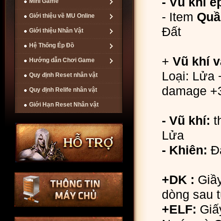
- Vũ khí é
Mini Game
- Item
Quầ
Giới thiệu về MU Online
Đất
Giới thiệu Nhân Vật
Hệ Thống Ép Đồ
+
Vũ khí 
Hướng dẫn Chơi Game
Loại: Lửa 
Quy định Reset nhân vật
damage +
Quy định Relife nhân vật
Giới Hạn Reset Nhân vật
- Vũ khí:
t
Lửa
- Khiên:
Đấ
+DK :
Giầy
dòng sau 
+ELF:
Giấy