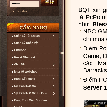
BQT xin gi
Tìm mật khẩu
là PcPoin
như:
Bless
NPC GM 
Quản Lý Tài Khoản
chỉ mua 
Quản Lý Nhân Vật
Điểm PcP
GiftCode
Game, Để
Reset Nhân vật
các Map
Giao Dịch
Barracks 
Mua đồ Webshop
Điểm PC 
Bảng Xếp Hạng
Server 1
Sự kiện inGame
Sự kiện inGame (BOSS)
Bảng Thời Gian Sự Kiện