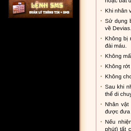
hoặc bắt 
Khi nhân v
Sử dụng b
về Devias
Không bị 
đài máu.
Không mất 
Không rớt 
Không cho
Sau khi n
thể di ch
Nhân vật 
được đưa 
Nếu nhiệm
phút) tất