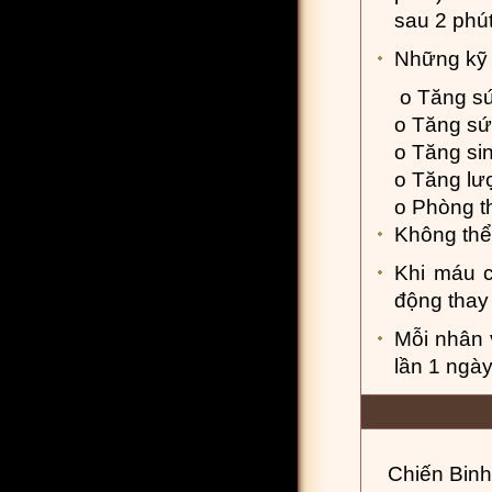
sau 2 phú
Những kỹ 
o Tăng sứ
o Tăng sứ
o Tăng si
o Tăng lư
o Phòng th
Không thể 
Khi máu c
động thay 
Mỗi nhân 
lần 1 ngà
Chiến Binh