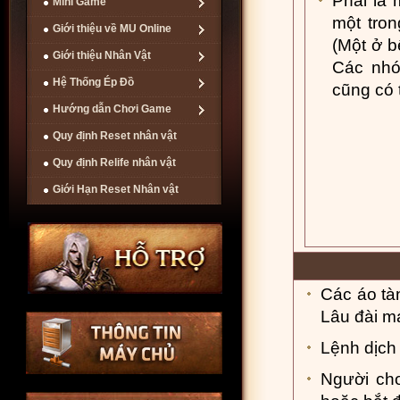
Phải là 
Mini Game
một tro
Giới thiệu về MU Online
(Một ở b
Giới thiệu Nhân Vật
Các nhó
Hệ Thống Ép Đồ
cũng có 
Hướng dẫn Chơi Game
Quy định Reset nhân vật
Quy định Relife nhân vật
Giới Hạn Reset Nhân vật
Các áo tà
Lâu đài m
Lệnh dịch
Người ch