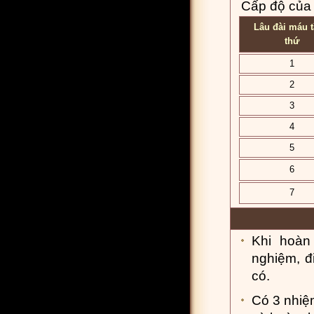
Cấp độ của 
Lâu đài máu 
thứ
1
2
3
4
5
6
7
Khi hoàn
nghiệm, đ
có.
Có 3 nhiệ