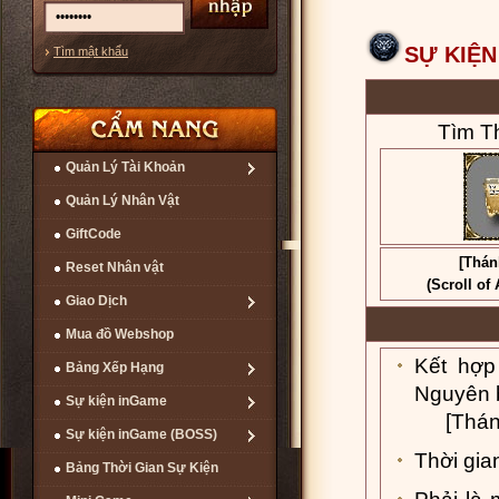
SỰ KIỆN
Tìm mật khẩu
Tìm Th
Quản Lý Tài Khoản
Quản Lý Nhân Vật
GiftCode
[Thán
Reset Nhân vật
(Scroll of
Giao Dịch
Mua đồ Webshop
Kết hợp
Bảng Xếp Hạng
Nguyên b
Sự kiện inGame
[Thán
Sự kiện inGame (BOSS)
Thời gia
Bảng Thời Gian Sự Kiện