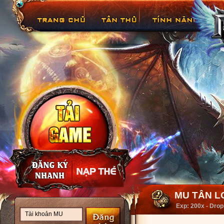
MU TÂN LO
Exp: 200x - Drop