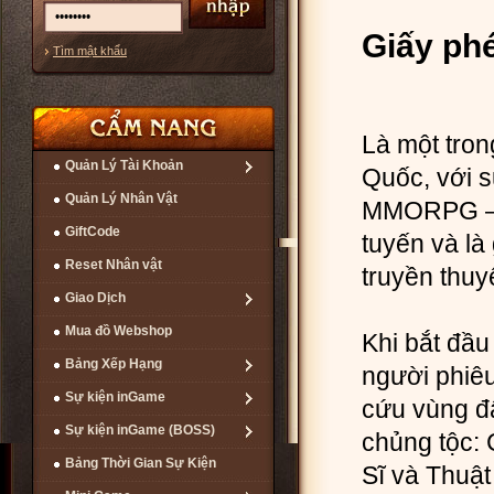
Giấy ph
Tìm mật khẩu
Là một tron
Quản Lý Tài Khoản
Quốc, với s
Quản Lý Nhân Vật
MMORPG – M
GiftCode
tuyến và là
Reset Nhân vật
truyền thuy
Giao Dịch
Mua đồ Webshop
Khi bắt đầu
Bảng Xếp Hạng
người phiêu
Sự kiện inGame
cứu vùng đ
Sự kiện inGame (BOSS)
chủng tộc: 
Bảng Thời Gian Sự Kiện
Sĩ và Thuật