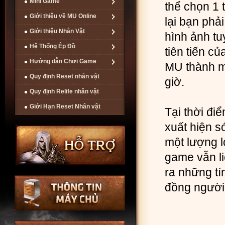
Mini Game
thể chọn 1 
Giới thiệu về MU Online
lại bạn phả
Giới thiệu Nhân Vật
hình ảnh tu
Hệ Thống Ép Đồ
tiên tiến c
Hướng dẫn Chơi Game
MU thành m
Quy định Reset nhân vật
giờ.
Quy định Relife nhân vật
Giới Hạn Reset Nhân vật
Tại thời đ
xuất hiện s
một lượng l
game vẫn l
ra những t
đồng người
Game Mu V
Online
đông